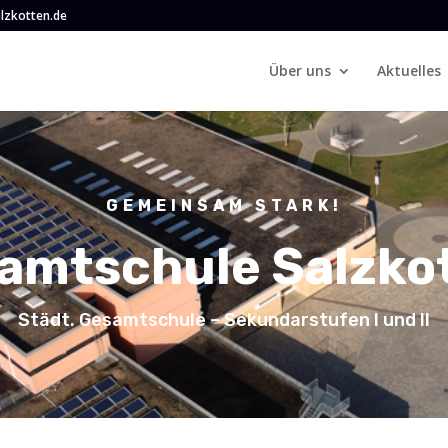
lzkotten.de
Über uns
Aktuelles
GEMEINSAM STARK!
amtschule Salzko
Städt. Gesamtschule – Sekundarstufen I und II