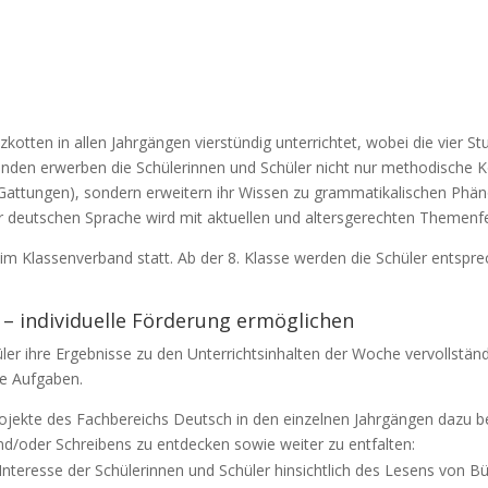
otten in allen Jahrgängen vierstündig unterrichtet, wobei die vier S
stunden erwerben die Schülerinnen und Schüler nicht nur methodisch
 Gattungen), sondern erweitern ihr Wissen zu grammatikalischen Phä
r deutschen Sprache wird mit aktuellen und altersgerechten Themenfe
 im Klassenverband statt. Ab der 8. Klasse werden die Schüler entspr
 – individuelle Förderung ermöglichen
er ihre Ergebnisse zu den Unterrichtsinhalten der Woche vervollständig
te Aufgaben.
rojekte des Fachbereichs Deutsch in den einzelnen Jahrgängen dazu b
nd/oder Schreibens zu entdecken sowie weiter zu entfalten:
Interesse der Schülerinnen und Schüler hinsichtlich des Lesens von 