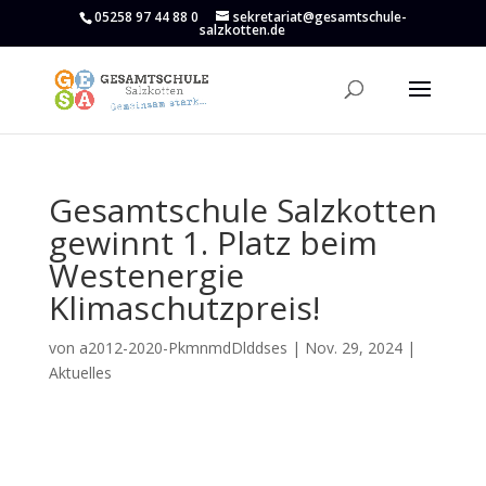
05258 97 44 88 0
sekretariat@gesamtschule-
salzkotten.de
Gesamtschule Salzkotten
gewinnt 1. Platz beim
Westenergie
Klimaschutzpreis!
von
a2012-2020-PkmnmdDlddses
|
Nov. 29, 2024
|
Aktuelles