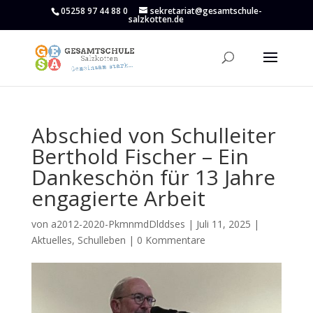
05258 97 44 88 0
sekretariat@gesamtschule-
salzkotten.de
Abschied von Schulleiter
Berthold Fischer – Ein
Dankeschön für 13 Jahre
engagierte Arbeit
von
a2012-2020-PkmnmdDlddses
|
Juli 11, 2025
|
Aktuelles
,
Schulleben
|
0 Kommentare