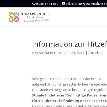
05258 97 44 88 0
sekretariat@gesamtschule-sa
Information zur Hitzef
von
Annika Bertels
|
Juni 23, 2026
|
Aktuelles
Sehr geehrte Eltern und Erziehungsberechtigte,
aufgrund der vorhergesagten hohen Temperature
Der Unterricht beginnt an beiden Tagen regulär
Stunde findet eine 15-minütige Pause (von 0
Für die Oberstufe findet im Anschluss der U
Das für diese beiden Tage bestellte Mittagessen 