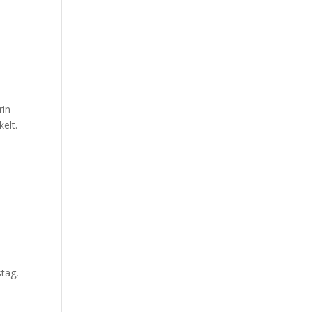
rin
kelt.
tag,