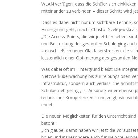
WLAN verfügen, dass die Schüler sich einklicken
miteinander zu verbinden – dieser Schritt wird je
Dass es dabei nicht nur um sichtbare Technik, 
Hintergrund geht, macht Christof Szelejewski als 
„Die Access-Points, die wir jetzt hier sehen, sin
und Bestückung der gesamten Schule ging auch
– einschließlich neuer Glasfaserstrecken, die s
letztendlich einer Optimierung des gesamten Netz
Was dabei oft im Hintergrund bleibt: Die Integra
Netzwerküberwachung bis zur reibungslosen Veran
Infrastruktur, sondern auch verlässliche Schnitt
Schulbetrieb gelingt, ist Ausdruck einer ebens
technischer Kompetenzen – und zeigt, wie wichti
endet.
Die neuen Möglichkeiten für den Unterricht sin
betont:
„Ich glaube, damit haben wir jetzt die Vorausse
holen und insbesondere auch für die Schülerinne