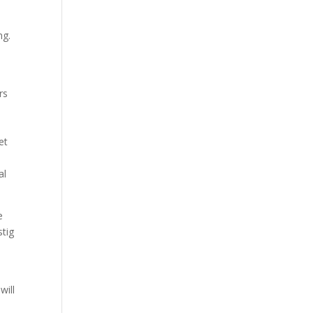
ng.
rs
et
al
e
stig
will