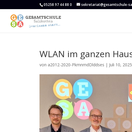
05258 97 44 88 0
sekretariat@gesamtschule-sa
WLAN im ganzen Hau
von
a2012-2020-PkmnmdDlddses
|
Juli 10, 202