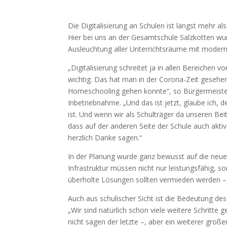
Die Digitalisierung an Schulen ist längst mehr al
Hier bei uns an der Gesamtschule Salzkotten wurd
Ausleuchtung aller Unterrichtsräume mit moder
„Digitalisierung schreitet ja in allen Bereichen v
wichtig. Das hat man in der Corona-Zeit gesehen
Homeschooling gehen konnte“, so Bürgermeister Ul
Inbetriebnahme. „Und das ist jetzt, glaube ich,
ist. Und wenn wir als Schulträger da unseren Beit
dass auf der anderen Seite der Schule auch aktiv
herzlich Danke sagen.“
In der Planung wurde ganz bewusst auf die neuest
Infrastruktur müssen nicht nur leistungsfähig, s
überholte Lösungen sollten vermieden werden – z
Auch aus schulischer Sicht ist die Bedeutung des 
„Wir sind natürlich schon viele weitere Schritte 
nicht sagen der letzte –, aber ein weiterer große