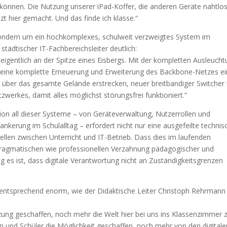
 können. Die Nutzung unserer iPad-Koffer, die anderen Geräte nahtlos
tzt hier gemacht. Und das finde ich klasse.“
sondern um ein hochkomplexes, schulweit verzweigtes System im
städtischer IT-Fachbereichsleiter deutlich:
d eigentlich an der Spitze eines Eisbergs. Mit der kompletten Ausleuch
 eine komplette Erneuerung und Erweiterung des Backbone-Netzes ei
ich über das gesamte Gelände erstrecken, neuer breitbandiger Switcher
werkes, damit alles möglichst störungsfrei funktioniert.“
tion all dieser Systeme – von Geräteverwaltung, Nutzerrollen und
kerung im Schulalltag – erfordert nicht nur eine ausgefeilte technis
stellen zwischen Unterricht und IT-Betrieb. Dass dies im laufenden
o pragmatischen wie professionellen Verzahnung pädagogischer und
g es ist, dass digitale Verantwortung nicht an Zuständigkeitsgrenzen
d entsprechend enorm, wie der Didaktische Leiter Christoph Rehrmann
tzung geschaffen, noch mehr die Welt hier bei uns ins Klassenzimmer 
n und Schüler die Möglichkeit geschaffen, noch mehr von den digitale