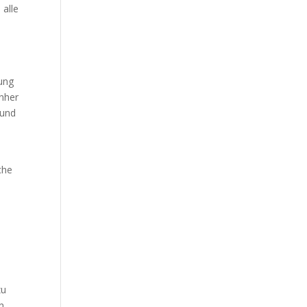
 alle
tung
nher
 und
che
zu
n