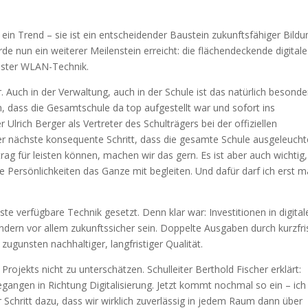
s ein Trend – sie ist ein entscheidender Baustein zukunftsfähiger Bildu
e nun ein weiterer Meilenstein erreicht: die flächendeckende digitale
nster WLAN-Technik.
or. Auch in der Verwaltung, auch in der Schule ist das natürlich besonde
, dass die Gesamtschule da top aufgestellt war und sofort ins
rich Berger als Vertreter des Schulträgers bei der offiziellen
 der nächste konsequente Schritt, dass die gesamte Schule ausgeleucht
rag für leisten können, machen wir das gern. Es ist aber auch wichtig,
e Persönlichkeiten das Ganze mit begleiten. Und dafür darf ich erst m
e verfügbare Technik gesetzt. Denn klar war: Investitionen in digital
ondern vor allem zukunftssicher sein. Doppelte Ausgaben durch kurzfri
ugunsten nachhaltiger, langfristiger Qualität.
Projekts nicht zu unterschätzen. Schulleiter Berthold Fischer erklärt:
gegangen in Richtung Digitalisierung. Jetzt kommt nochmal so ein – ich 
r Schritt dazu, dass wir wirklich zuverlässig in jedem Raum dann über